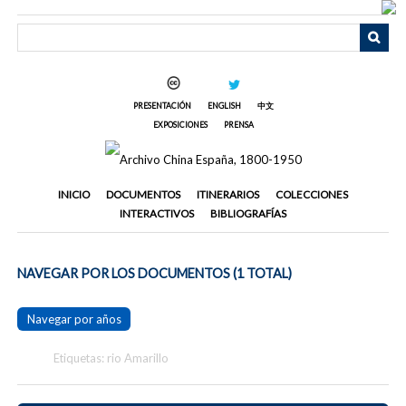
Saltar
al
contenido
principal
PRESENTACIÓN
ENGLISH
中文
EXPOSICIONES
PRENSA
INICIO
DOCUMENTOS
ITINERARIOS
COLECCIONES
INTERACTIVOS
BIBLIOGRAFÍAS
NAVEGAR POR LOS DOCUMENTOS (1 TOTAL)
Navegar por años
Etiquetas: rio Amarillo