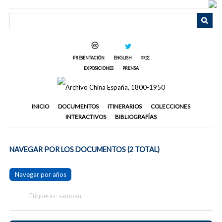
Saltar
al
contenido
principal
PRESENTACIÓN
ENGLISH
中文
EXPOSICIONES
PRENSA
INICIO
DOCUMENTOS
ITINERARIOS
COLECCIONES
INTERACTIVOS
BIBLIOGRAFÍAS
NAVEGAR POR LOS DOCUMENTOS (2 TOTAL)
Navegar por años
Etiquetas: sampan