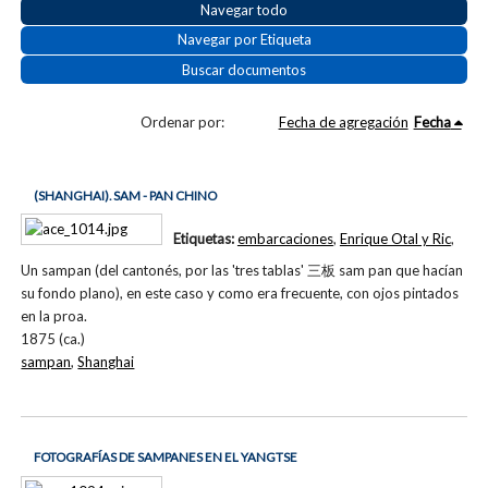
Navegar todo
Navegar por Etiqueta
Buscar documentos
Ordenar por:
Fecha de agregación
Fecha
(SHANGHAI). SAM - PAN CHINO
Etiquetas:
embarcaciones
,
Enrique Otal y Ric
,
Un sampan (del cantonés, por las 'tres tablas' 三板 sam pan que hacían
su fondo plano), en este caso y como era frecuente, con ojos pintados
en la proa.
1875 (ca.)
sampan
,
Shanghai
FOTOGRAFÍAS DE SAMPANES EN EL YANGTSE