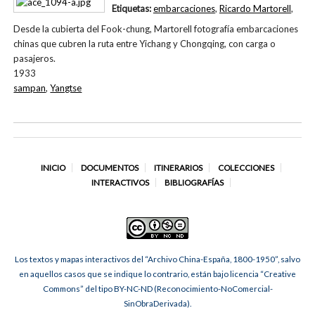
Etiquetas:
embarcaciones
,
Ricardo Martorell
,
Desde la cubierta del Fook-chung, Martorell fotografía embarcaciones
chinas que cubren la ruta entre Yichang y Chongqing, con carga o
pasajeros.
1933
sampan
,
Yangtse
INICIO
DOCUMENTOS
ITINERARIOS
COLECCIONES
INTERACTIVOS
BIBLIOGRAFÍAS
Los textos y mapas interactivos del “Archivo China-España, 1800-1950”, salvo
en aquellos casos que se indique lo contrario, están bajo licencia “Creative
Commons” del tipo BY-NC-ND (Reconocimiento-NoComercial-
SinObraDerivada).