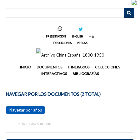
Saltar
al
contenido
principal
PRESENTACIÓN
ENGLISH
中文
EXPOSICIONES
PRENSA
INICIO
DOCUMENTOS
ITINERARIOS
COLECCIONES
INTERACTIVOS
BIBLIOGRAFÍAS
NAVEGAR POR LOS DOCUMENTOS (2 TOTAL)
Navegar por años
Etiquetas: sampan