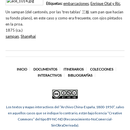
Etiquetas:
embarcaciones
,
Enrique Otal y Ric
,
Un sampan (del cantonés, por las 'tres tablas' 三板 sam pan que hacían
su fondo plano), en este caso y como era frecuente, con ojos pintados
en la proa.
1875 (ca.)
sampan
,
Shanghai
INICIO
DOCUMENTOS
ITINERARIOS
COLECCIONES
INTERACTIVOS
BIBLIOGRAFÍAS
Los textos y mapas interactivos del “Archivo China-España, 1800-1950”, salvo
en aquellos casos que se indique lo contrario, están bajo licencia “Creative
Commons” del tipo BY-NC-ND (Reconocimiento-NoComercial-
SinObraDerivada).