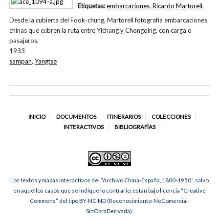
Etiquetas:
embarcaciones
,
Ricardo Martorell
,
Desde la cubierta del Fook-chung, Martorell fotografía embarcaciones
chinas que cubren la ruta entre Yichang y Chongqing, con carga o
pasajeros.
1933
sampan
,
Yangtse
INICIO
DOCUMENTOS
ITINERARIOS
COLECCIONES
INTERACTIVOS
BIBLIOGRAFÍAS
Los textos y mapas interactivos del “Archivo China-España, 1800-1950”, salvo
en aquellos casos que se indique lo contrario, están bajo licencia “Creative
Commons” del tipo BY-NC-ND (Reconocimiento-NoComercial-
SinObraDerivada).