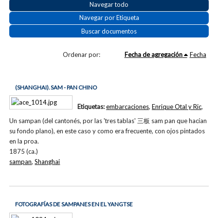
Navegar todo
Navegar por Etiqueta
Buscar documentos
Ordenar por:
Fecha de agregación
Fecha
(SHANGHAI). SAM - PAN CHINO
Etiquetas:
embarcaciones
,
Enrique Otal y Ric
,
Un sampan (del cantonés, por las 'tres tablas' 三板 sam pan que hacían
su fondo plano), en este caso y como era frecuente, con ojos pintados
en la proa.
1875 (ca.)
sampan
,
Shanghai
FOTOGRAFÍAS DE SAMPANES EN EL YANGTSE