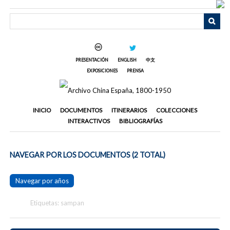
Saltar
al
contenido
principal
PRESENTACIÓN
ENGLISH
中文
EXPOSICIONES
PRENSA
INICIO
DOCUMENTOS
ITINERARIOS
COLECCIONES
INTERACTIVOS
BIBLIOGRAFÍAS
NAVEGAR POR LOS DOCUMENTOS (2 TOTAL)
Navegar por años
Etiquetas: sampan