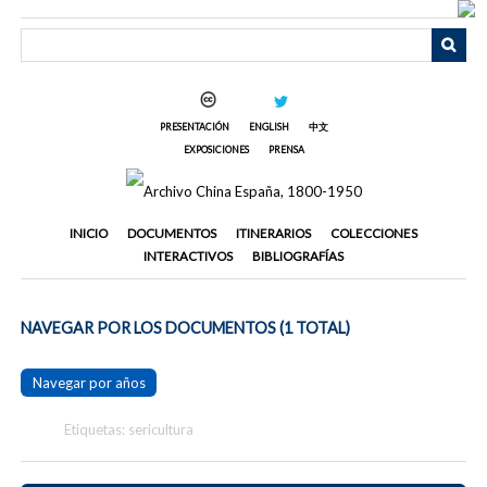
Saltar
al
contenido
principal
PRESENTACIÓN
ENGLISH
中文
EXPOSICIONES
PRENSA
INICIO
DOCUMENTOS
ITINERARIOS
COLECCIONES
INTERACTIVOS
BIBLIOGRAFÍAS
NAVEGAR POR LOS DOCUMENTOS (1 TOTAL)
Navegar por años
Etiquetas: sericultura