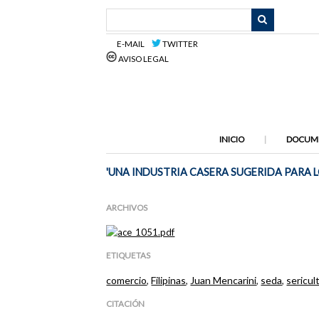
Saltar
al
contenido
E-MAIL
TWITTER
principal
AVISO LEGAL
INICIO
DOCUM
'UNA INDUSTRIA CASERA SUGERIDA PARA LO
ARCHIVOS
ETIQUETAS
comercio
,
Filipinas
,
Juan Mencarini
,
seda
,
sericul
CITACIÓN