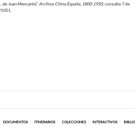
' , de Juan Mencarini,”
Archivo China España, 1800-1950
, consulta 7 de
w/1051
.
DOCUMENTOS
ITINERARIOS
COLECCIONES
INTERACTIVOS
BIBLI