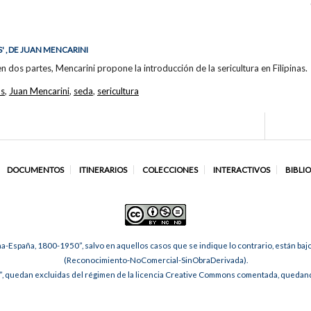
' , DE JUAN MENCARINI
en dos partes, Mencarini propone la introducción de la sericultura en Filipinas.
as
,
Juan Mencarini
,
seda
,
sericultura
DOCUMENTOS
ITINERARIOS
COLECCIONES
INTERACTIVOS
BIBLI
na-España, 1800-1950”, salvo en aquellos casos que se indique lo contrario, están ba
(Reconocimiento-NoComercial-SinObraDerivada).
, quedan excluidas del régimen de la licencia Creative Commons comentada, quedando