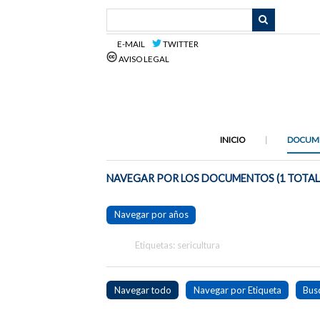
Saltar
al
contenido
E-MAIL
TWITTER
principal
AVISO LEGAL
INICIO
DOCUM
NAVEGAR POR LOS DOCUMENTOS (1 TOTAL
Navegar por años
Etiquetas: sericultura
Navegar todo
Navegar por Etiqueta
Bus