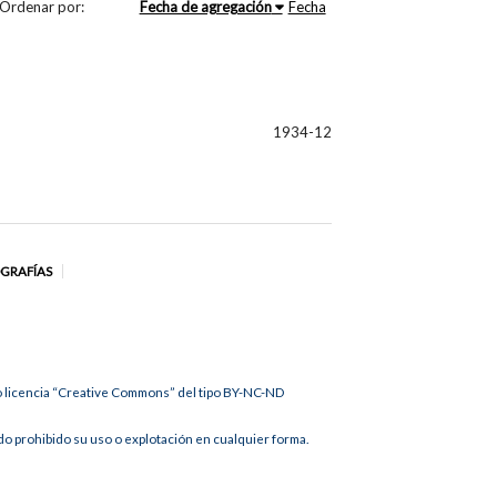
Ordenar por:
Fecha de agregación
Fecha
1934-12
OGRAFÍAS
jo licencia “Creative Commons” del tipo BY-NC-ND
 prohibido su uso o explotación en cualquier forma.