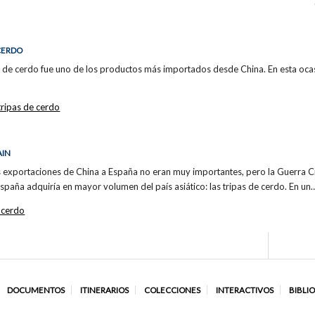
CERDO
pa de cerdo fue uno de los productos más importados desde China. En esta ocas
tripas de cerdo
AIN
s exportaciones de China a España no eran muy importantes, pero la Guerra Civ
spaña adquiría en mayor volumen del país asiático: las tripas de cerdo. En un
e cerdo
DOCUMENTOS
ITINERARIOS
COLECCIONES
INTERACTIVOS
BIBLI