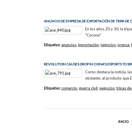
ANUNCIO DE EMPRESA DE EXPORTACIÓN DE TRIPA DE 
En los años 20 y 30, la tri
"Corona"
Etiquetas:
anuncios
,
importación
,
negocios
,
prensa
,
REVOLUTION CAUSES DROP IN CHINA'S EXPORTS TO SP
Como destaca la noticia, la
obstante, al producto que E
Etiquetas:
comercio
,
guerra civil
,
negocios
,
tripas d
INICIO