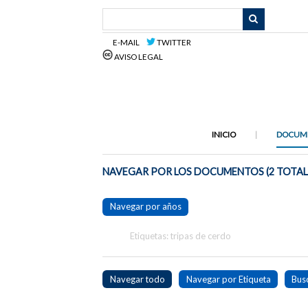
Saltar
al
contenido
E-MAIL
TWITTER
principal
AVISO LEGAL
INICIO
DOCUM
NAVEGAR POR LOS DOCUMENTOS (2 TOTAL
Navegar por años
Etiquetas: tripas de cerdo
Navegar todo
Navegar por Etiqueta
Bus