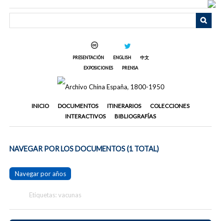
Saltar
al
contenido
principal
PRESENTACIÓN
ENGLISH
中文
EXPOSICIONES
PRENSA
INICIO
DOCUMENTOS
ITINERARIOS
COLECCIONES
INTERACTIVOS
BIBLIOGRAFÍAS
NAVEGAR POR LOS DOCUMENTOS (1 TOTAL)
Navegar por años
Etiquetas: vacunas