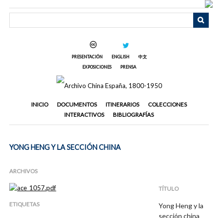
Saltar
al
contenido
principal
PRESENTACIÓN
ENGLISH
中文
EXPOSICIONES
PRENSA
INICIO
DOCUMENTOS
ITINERARIOS
COLECCIONES
INTERACTIVOS
BIBLIOGRAFÍAS
YONG HENG Y LA SECCIÓN CHINA
ARCHIVOS
TÍTULO
ETIQUETAS
Yong Heng y la
sección china