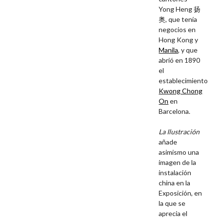
Yong Heng 扬
奥, que tenía
negocios en
Hong Kong y
Manila
, y que
abrió en 1890
el
establecimiento
Kwong Chong
On
en
Barcelona.
La Ilustración
añade
asimismo una
imagen de la
instalación
china en la
Exposición, en
la que se
aprecia el