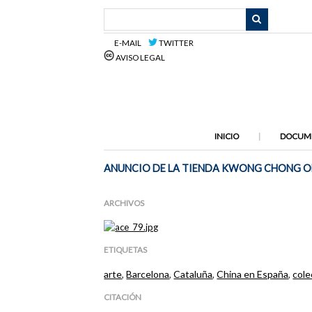
Saltar
al
contenido
E-MAIL
TWITTER
principal
AVISO LEGAL
INICIO
DOCUM
ANUNCIO DE LA TIENDA KWONG CHONG 
ARCHIVOS
ETIQUETAS
arte
,
Barcelona
,
Cataluña
,
China en España
,
cole
CITACIÓN