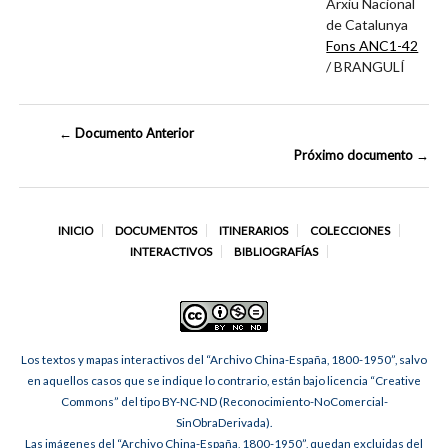
Arxiu Nacional
de Catalunya
Fons ANC1-42
/ BRANGULÍ
← Documento Anterior
Próximo documento →
INICIO
DOCUMENTOS
ITINERARIOS
COLECCIONES
INTERACTIVOS
BIBLIOGRAFÍAS
Los textos y mapas interactivos del “Archivo China-España, 1800-1950”, salvo
en aquellos casos que se indique lo contrario, están bajo licencia “Creative
Commons” del tipo BY-NC-ND (Reconocimiento-NoComercial-
SinObraDerivada).
Las imágenes del “Archivo China-España, 1800-1950”, quedan excluidas del