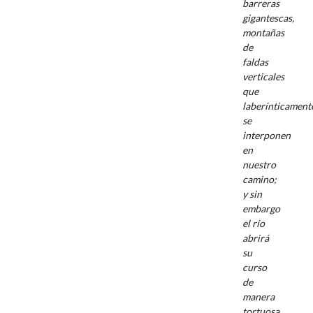
barreras
gigantescas,
montañas
de
faldas
verticales
que
laberínticament
se
interponen
en
nuestro
camino;
y sin
embargo
el río
abrirá
su
curso
de
manera
tortuosa,