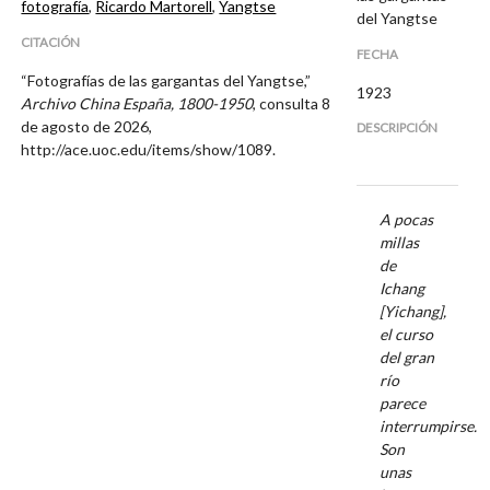
fotografía
,
Ricardo Martorell
,
Yangtse
del Yangtse
CITACIÓN
FECHA
“Fotografías de las gargantas del Yangtse,”
1923
Archivo China España, 1800-1950
, consulta 8
de agosto de 2026,
DESCRIPCIÓN
http://ace.uoc.edu/items/show/1089
.
A pocas
millas
de
Ichang
[Yichang],
el curso
del gran
río
parece
interrumpirse.
Son
unas