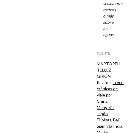
seiscientos
metros
o más
sobre
las
aguas.
FUENTE
MARTORELL
TÉLLEZ-
GIRÓN,
Ricardo.
Trece
crónicas de
viaje por
China,
Mongolia,
Japón,
Filipinas, Bali,
Siam y la India
.
Madrid: