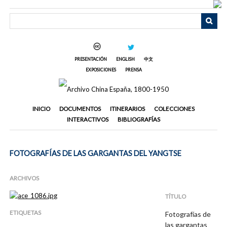
Saltar
al
contenido
principal
PRESENTACIÓN
ENGLISH
中文
EXPOSICIONES
PRENSA
INICIO
DOCUMENTOS
ITINERARIOS
COLECCIONES
INTERACTIVOS
BIBLIOGRAFÍAS
FOTOGRAFÍAS DE LAS GARGANTAS DEL YANGTSE
ARCHIVOS
TÍTULO
ETIQUETAS
Fotografías de
las gargantas