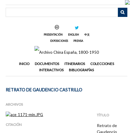
Saltar
al
contenido
principal
PRESENTACIÓN
ENGLISH
中文
EXPOSICIONES
PRENSA
INICIO
DOCUMENTOS
ITINERARIOS
COLECCIONES
INTERACTIVOS
BIBLIOGRAFÍAS
RETRATO DE GAUDENCIO CASTRILLO
ARCHIVOS
TÍTULO
CITACIÓN
Retrato de
Gaudencio