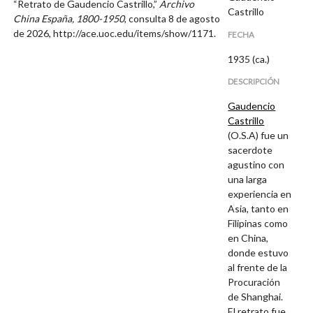
“Retrato de Gaudencio Castrillo,”
Archivo
Castrillo
China España, 1800-1950
, consulta 8 de agosto
de 2026,
http://ace.uoc.edu/items/show/1171
.
FECHA
1935 (ca.)
DESCRIPCIÓN
Gaudencio
Castrillo
(O.S.A)
fue un
sacerdote
agustino con
una larga
experiencia en
Asia, tanto en
Filipinas como
en China,
donde estuvo
al frente de la
Procuración
de Shanghai.
El retrato fue