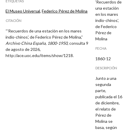
ETIQUETAS
'Recuerdos de
una estación
El Museo Universal
,
Federico Pérez de Molina
en los mares
indio-chinos',
CITACIÓN
de Federico
“'Recuerdos de una estación en los mares
Pérez de
indio-chinos', de Federico Pérez de Molina,”
Molina
Archivo China España, 1800-1950
, consulta 9
FECHA
de agosto de 2026,
http://ace.uoc.edu/items/show/1218
.
1860-12
DESCRIPCIÓN
Junto a una
segunda
parte,
publicada el 16
de diciembre,
el relato de
Pérez de
Molina se
basa, según