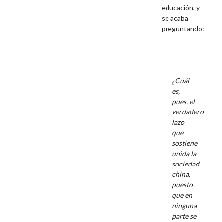
educación, y
se acaba
preguntando:
¿Cuál
es,
pues, el
verdadero
lazo
que
sostiene
unida la
sociedad
china,
puesto
que en
ninguna
parte se