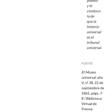
pueblo
y le
conduce:
la de
que la
historia
universal
es el
tribunal
universal.
FUENTE
El Museo
universal,
año
V, nº. 38, 22 de
septiembre de
1861, págs. 7-
8 / Biblioteca
Virtual de
Prensa