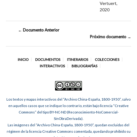
Vertuert,
2020
← Documento Anterior
Próximo documento →
INICIO
DOCUMENTOS
ITINERARIOS
COLECCIONES
INTERACTIVOS
BIBLIOGRAFÍAS
Los textos y mapas interactivos del “Archivo China-España, 1800-1950”, salvo
en aquellos casos que se indique lo contrario, están bajo licencia “Creative
Commons” del tipo BY-NC-ND (Reconocimiento-NoComercial-
SinObraDerivada).
Las imágenes del “Archivo China-España, 1800-1950”, quedan excluidas del
régimen de la licencia Creative Commons comentada, quedando prohibido su