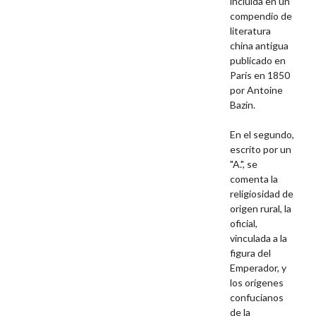
incluída en un
compendio de
literatura
china antigua
publicado en
París en 1850
por Antoine
Bazin.
En el segundo,
escrito por un
"A.", se
comenta la
religiosidad de
origen rural, la
oficial,
vinculada a la
figura del
Emperador, y
los orígenes
confucianos
de la