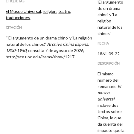
ETIQUETAS
'El argumento
de un drama
El Museo Universal
,
religión
,
teatro
,
chino' y 'La
traducciones
religión
natural de los
CITACIÓN
chinos'
“'El argumento de un drama chino' y 'La religión
FECHA
natural de los chinos',”
Archivo China España,
1800-1950
, consulta 7 de agosto de 2026,
1861-09-22
http://ace.uoc.edu/items/show/1217
.
DESCRIPCIÓN
El mismo
número del
semanario
El
museo
universal
incluye dos
textos sobre
China, lo que
da cuenta del
impacto que la