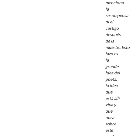
menciona
la
recompensa
ni el
castigo
después
de la
muerte...Esto
lazo es
la
grande
idea del
poeta,
la idea
que
está allí
viva y
que
obra
sobre
este