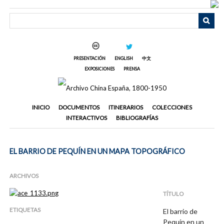
Saltar
al
contenido
principal
PRESENTACIÓN
ENGLISH
中文
EXPOSICIONES
PRENSA
INICIO
DOCUMENTOS
ITINERARIOS
COLECCIONES
INTERACTIVOS
BIBLIOGRAFÍAS
EL BARRIO DE PEQUÍN EN UN MAPA TOPOGRÁFICO
ARCHIVOS
TÍTULO
ETIQUETAS
El barrio de
Pequín en un