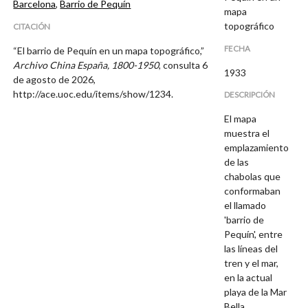
Barcelona
,
Barrio de Pequín
mapa
topográfico
CITACIÓN
FECHA
“El barrio de Pequín en un mapa topográfico,”
Archivo China España, 1800-1950
, consulta 6
1933
de agosto de 2026,
http://ace.uoc.edu/items/show/1234
.
DESCRIPCIÓN
El mapa
muestra el
emplazamiento
de las
chabolas que
conformaban
el llamado
'barrio de
Pequín', entre
las líneas del
tren y el mar,
en la actual
playa de la Mar
Bella.