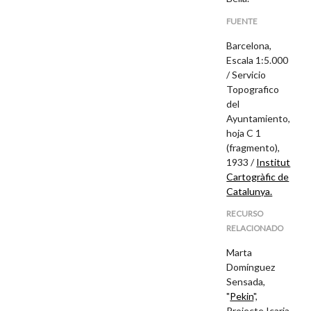
FUENTE
Barcelona,
Escala 1:5.000
/ Servicio
Topografico
del
Ayuntamiento,
hoja C 1
(fragmento),
1933 /
Institut
Cartogràfic de
Catalunya.
RECURSO
RELACIONADO
Marta
Domínguez
Sensada,
"
Pekin
",
Projecte Icaria