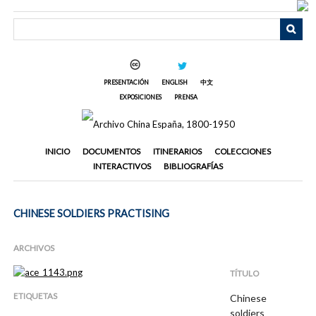
Saltar
al
contenido
principal
PRESENTACIÓN
ENGLISH
中文
EXPOSICIONES
PRENSA
INICIO
DOCUMENTOS
ITINERARIOS
COLECCIONES
INTERACTIVOS
BIBLIOGRAFÍAS
CHINESE SOLDIERS PRACTISING
ARCHIVOS
TÍTULO
ETIQUETAS
Chinese
soldiers