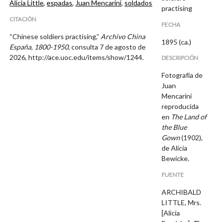
Alicia Little
,
espadas
,
Juan Mencarini
,
soldados
practising
CITACIÓN
FECHA
“Chinese soldiers practising,”
Archivo China
1895 (ca.)
España, 1800-1950
, consulta 7 de agosto de
2026,
http://ace.uoc.edu/items/show/1244
.
DESCRIPCIÓN
Fotografía de
Juan
Mencarini
reproducida
en
The Land of
the Blue
Gown
(1902),
de Alicia
Bewicke.
FUENTE
ARCHIBALD
LITTLE, Mrs.
[Alicia