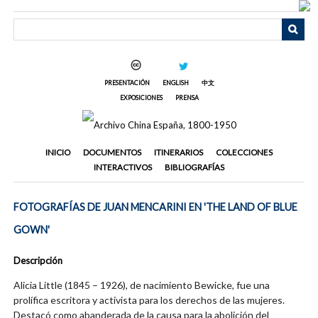
Saltar
al
contenido
principal
PRESENTACIÓN
ENGLISH
中文
EXPOSICIONES
PRENSA
INICIO
DOCUMENTOS
ITINERARIOS
COLECCIONES
INTERACTIVOS
BIBLIOGRAFÍAS
FOTOGRAFÍAS DE JUAN MENCARINI EN 'THE LAND OF BLUE
GOWN'
Descripción
Alicia Little (1845 – 1926), de nacimiento Bewicke, fue una
prolífica escritora y activista para los derechos de las mujeres.
Destacó como abanderada de la causa para la abolición del