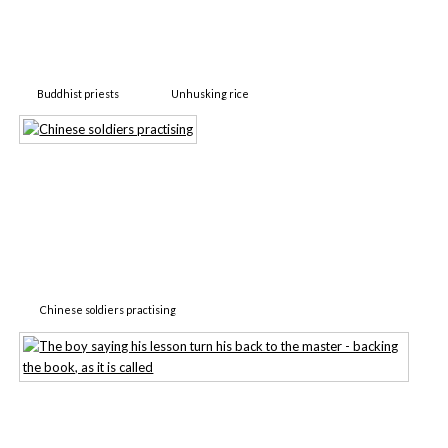
Buddhist priests
Unhusking rice
Chinese soldiers practising