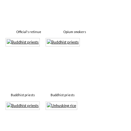
Official's retinue
Opium smokers
Buddhist priests
Buddhist priests