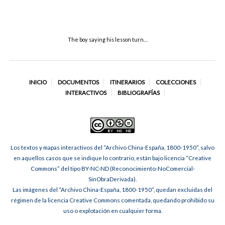
The boy saying his lesson turn…
INICIO
DOCUMENTOS
ITINERARIOS
COLECCIONES
INTERACTIVOS
BIBLIOGRAFÍAS
Los textos y mapas interactivos del “Archivo China-España, 1800-1950”, salvo
en aquellos casos que se indique lo contrario, están bajo licencia “Creative
Commons” del tipo BY-NC-ND (Reconocimiento-NoComercial-
SinObraDerivada).
Las imágenes del “Archivo China-España, 1800-1950”, quedan excluidas del
régimen de la licencia Creative Commons comentada, quedando prohibido su
uso o explotación en cualquier forma.