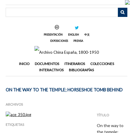
Saltar
al
contenido
principal
PRESENTACIÓN
ENGLISH
中文
EXPOSICIONES
PRENSA
INICIO
DOCUMENTOS
ITINERARIOS
COLECCIONES
INTERACTIVOS
BIBLIOGRAFÍAS
ON THE WAY TO THE TEMPLE; HORSESHOE TOMB BEHIND
ARCHIVOS
TÍTULO
ETIQUETAS
On the way to
the temple;