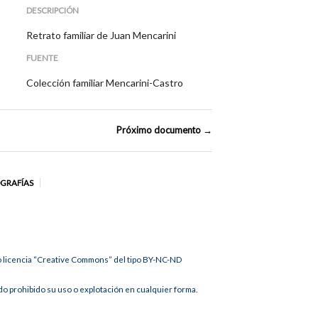
DESCRIPCIÓN
Retrato familiar de Juan Mencarini
FUENTE
Colección familiar Mencarini-Castro
Próximo documento →
OGRAFÍAS
jo licencia “Creative Commons” del tipo BY-NC-ND
 prohibido su uso o explotación en cualquier forma.