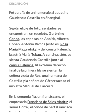
DESCRIPCIÓN
Fotografía de un homenaje al agustino
Gaudencio Castrillo en Shanghai.
Según el pie de foto, sentados se
encuentran: un recoleto,
Gerónimo
Canda
, las esposas de Aboitiz, Alberto
Cohen, Antonio Ramos (esto es,
Rosa
María Mazurofsky
)
y del cónsul Palencia,
la actriz
Maria Tubau
. A continuación, se
sienta Gaudencio Castrillo junto al
cónsul Palencia.
Al extremo derecho
final de la primera fila se sientan la
señora viuda de Ros, una hermana de
Castrillo y la señora de Cárcer (acaso el
ministro
Manuel de Cárcer
?).
En la segunda fila, un franciscano, el
empresario
Francisco de Sales Aboitiz
, el
señor Corral, el conde de Sert (
Francisco