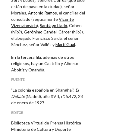
Sert y López)
, señores Correa (que dice
están de paso en la ciudad), señor
Morales,
Antonio Ramos
, el canciller del
consulado (seguramente
Vicente
Vizenzinovich
),
Santiago Lladó
, Cohen
(hijo?),
Gerónimo Candel
, Cárcer (hijo?),
el abogado
Francisco Sardá
, el señor
Sánchez, señor Vallés y
Martí Gual
.
En la tercera fila, además de otros
religiosos, hay un Castrillo y
Alberto
Aboitiz y Onandía.
FUENTE
"La colonia española en Shanghai",
El
Debate
(Madrid), año XVII, nº. 5.472, 28
de enero de 1927
EDITOR
Biblioteca Virtual de Prensa Histórica
Ministerio de Cultura y Deporte