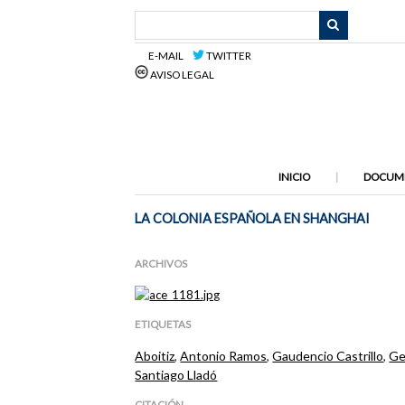
Saltar
al
contenido
E-MAIL
TWITTER
principal
AVISO LEGAL
INICIO
DOCUM
LA COLONIA ESPAÑOLA EN SHANGHAI
ARCHIVOS
ETIQUETAS
Aboitiz
,
Antonio Ramos
,
Gaudencio Castrillo
,
Ge
Santiago Lladó
CITACIÓN