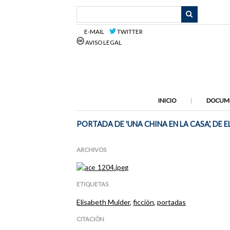
Saltar
al
contenido
E-MAIL
TWITTER
principal
AVISO LEGAL
INICIO
DOCUM
PORTADA DE 'UNA CHINA EN LA CASA', DE 
ARCHIVOS
ETIQUETAS
Elisabeth Mulder
,
ficción
,
portadas
CITACIÓN