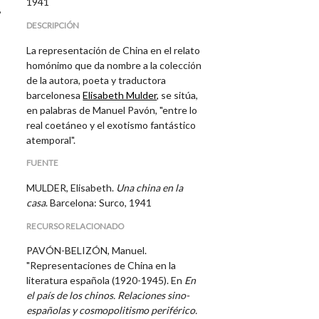
1941
,
DESCRIPCIÓN
La representación de China en el relato
homónimo que da nombre a la colección
de la autora, poeta y traductora
barcelonesa
Elisabeth Mulder,
se sitúa,
en palabras de Manuel Pavón, "entre lo
real coetáneo y el exotismo fantástico
atemporal".
FUENTE
MULDER, Elisabeth.
Una china en la
casa
. Barcelona: Surco, 1941
RECURSO RELACIONADO
PAVÓN-BELIZÓN, Manuel.
"Representaciones de China en la
literatura española (1920-1945).
En
En
el país de los chinos. Relaciones sino-
españolas y cosmopolitismo periférico.