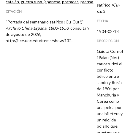
catalán
,
guerra ruso-japonesa
,
portadas
,
prensa
satírico
¡Cu-
Cut!
CITACIÓN
FECHA
“Portada del semanario satírico ¡Cu-Cut!,”
Archivo China España, 1800-1950
, consulta 9
1904-02-18
de agosto de 2026,
http://ace.uoc.edu/items/show/132
.
DESCRIPCIÓN
Gaietà Cornet
i Palau (Net)
caricaturizó el
conflicto
bélico entre
Japón y Rusia
de 1904 por
Manchuria y
Corea como
una pelea por
una billetera y
un reloj de
bolsillo que,
previamente,