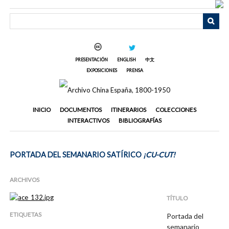
Saltar
al
contenido
principal
PRESENTACIÓN
ENGLISH
中文
EXPOSICIONES
PRENSA
INICIO
DOCUMENTOS
ITINERARIOS
COLECCIONES
INTERACTIVOS
BIBLIOGRAFÍAS
PORTADA DEL SEMANARIO SATÍRICO
¡CU-CUT!
ARCHIVOS
TÍTULO
ETIQUETAS
Portada del
semanario