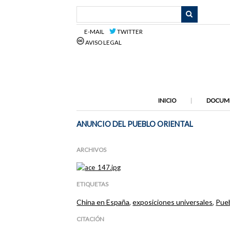
Saltar
al
contenido
E-MAIL
TWITTER
principal
AVISO LEGAL
INICIO
DOCUM
ANUNCIO DEL PUEBLO ORIENTAL
ARCHIVOS
ETIQUETAS
China en España
,
exposiciones universales
,
Pueb
CITACIÓN