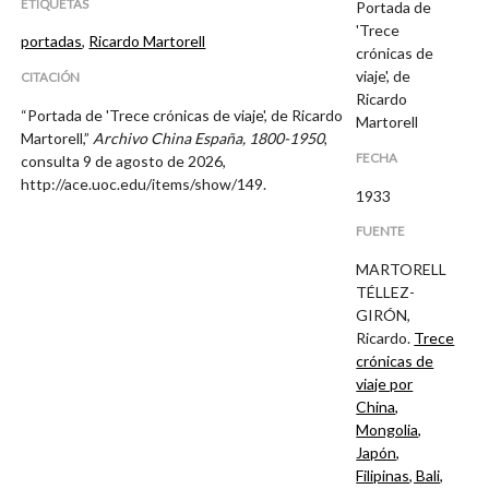
ETIQUETAS
Portada de
'Trece
portadas
,
Ricardo Martorell
crónicas de
viaje', de
CITACIÓN
Ricardo
“Portada de 'Trece crónicas de viaje', de Ricardo
Martorell
Martorell,”
Archivo China España, 1800-1950
,
FECHA
consulta 9 de agosto de 2026,
http://ace.uoc.edu/items/show/149
.
1933
FUENTE
MARTORELL
TÉLLEZ-
GIRÓN,
Ricardo.
Trece
crónicas de
viaje por
China,
Mongolia,
Japón,
Filipinas, Bali,