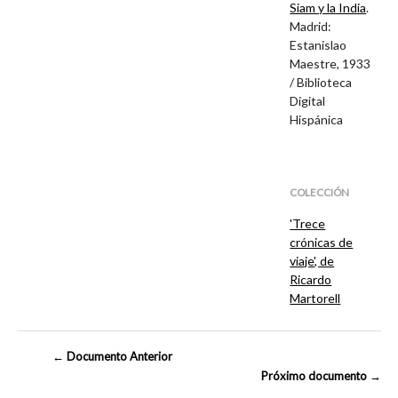
Siam y la India
.
Madrid:
Estanislao
Maestre, 1933
/ Biblioteca
Digital
Hispánica
COLECCIÓN
'Trece
crónicas de
viaje', de
Ricardo
Martorell
← Documento Anterior
Próximo documento →