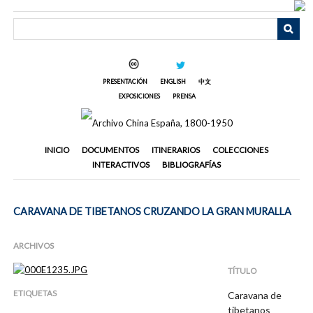
Saltar
al
contenido
principal
PRESENTACIÓN
ENGLISH
中文
EXPOSICIONES
PRENSA
INICIO
DOCUMENTOS
ITINERARIOS
COLECCIONES
INTERACTIVOS
BIBLIOGRAFÍAS
CARAVANA DE TIBETANOS CRUZANDO LA GRAN MURALLA
ARCHIVOS
TÍTULO
ETIQUETAS
Caravana de
tibetanos