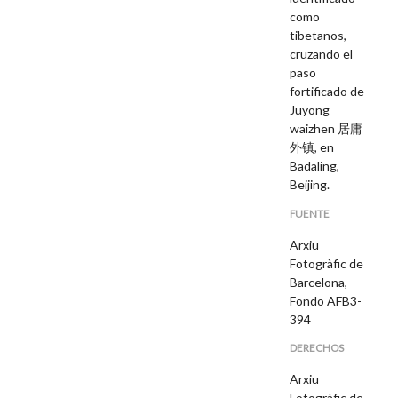
como
tibetanos,
cruzando el
paso
fortificado de
Juyong
waizhen 居庸
外镇, en
Badaling,
Beijing.
FUENTE
Arxiu
Fotogràfic de
Barcelona,
Fondo AFB3-
394
DERECHOS
Arxiu
Fotogràfic de