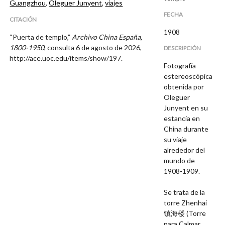
Guangzhou
,
Oleguer Junyent
,
viajes
FECHA
CITACIÓN
1908
“Puerta de templo,”
Archivo China España,
1800-1950
, consulta 6 de agosto de 2026,
DESCRIPCIÓN
http://ace.uoc.edu/items/show/197
.
Fotografía
estereoscópica
obtenida por
Oleguer
Junyent en su
estancia en
China durante
su viaje
alrededor del
mundo de
1908-1909.
Se trata de la
torre Zhenhai
镇海楼 (Torre
para Calmar