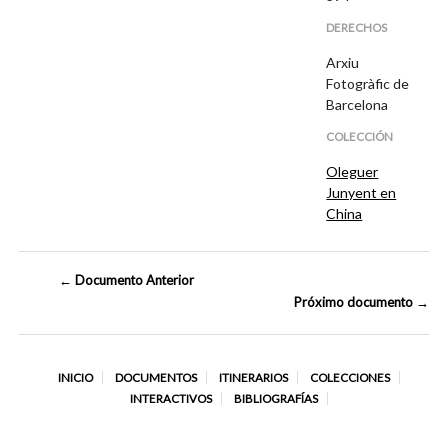
DERECHOS
Arxiu
Fotogràfic de
Barcelona
COLECCIÓN
Oleguer
Junyent en
China
← Documento Anterior
Próximo documento →
INICIO
DOCUMENTOS
ITINERARIOS
COLECCIONES
INTERACTIVOS
BIBLIOGRAFÍAS