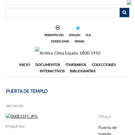
Saltar
al
contenido
principal
PRESENTACIÓN
ENGLISH
中文
EXPOSICIONES
PRENSA
INICIO
DOCUMENTOS
ITINERARIOS
COLECCIONES
INTERACTIVOS
BIBLIOGRAFÍAS
PUERTA DE TEMPLO
ARCHIVOS
TÍTULO
ETIQUETAS
Puerta de
templo