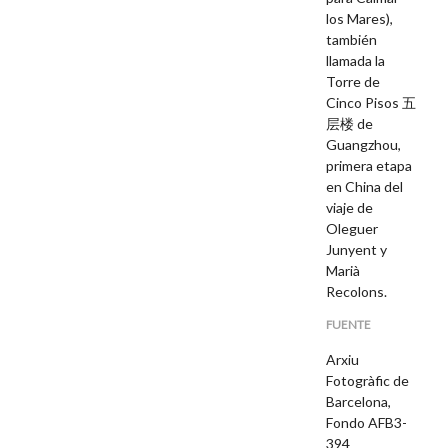
los Mares),
también
llamada la
Torre de
Cinco Pisos 五
层楼 de
Guangzhou,
primera etapa
en China del
viaje de
Oleguer
Junyent y
Marià
Recolons.
FUENTE
Arxiu
Fotogràfic de
Barcelona,
Fondo AFB3-
394