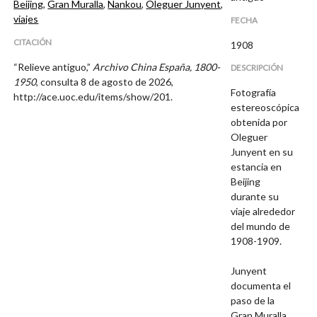
Beijing
,
Gran Muralla
,
Nankou
,
Oleguer Junyent
,
viajes
FECHA
CITACIÓN
1908
“Relieve antiguo,”
Archivo China España, 1800-
DESCRIPCIÓN
1950
, consulta 8 de agosto de 2026,
Fotografía
http://ace.uoc.edu/items/show/201
.
estereoscópica
obtenida por
Oleguer
Junyent en su
estancia en
Beijing
durante su
viaje alrededor
del mundo de
1908-1909.
Junyent
documenta el
paso de la
Gran Muralla