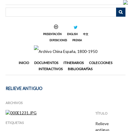
Saltar
al
contenido
principal
PRESENTACIÓN
ENGLISH
中文
EXPOSICIONES
PRENSA
INICIO
DOCUMENTOS
ITINERARIOS
COLECCIONES
INTERACTIVOS
BIBLIOGRAFÍAS
RELIEVE ANTIGUO
ARCHIVOS
TÍTULO
ETIQUETAS
Relieve
antiguo