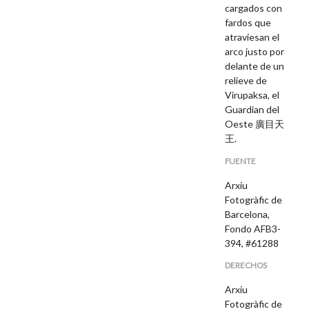
cargados con
fardos que
atraviesan el
arco justo por
delante de un
relieve de
Virupaksa, el
Guardian del
Oeste 廣目天
王.
FUENTE
Arxiu
Fotogràfic de
Barcelona,
Fondo AFB3-
394, #61288
DERECHOS
Arxiu
Fotogràfic de