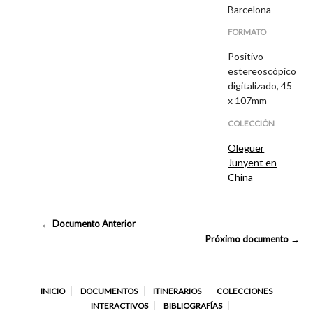
Barcelona
FORMATO
Positivo
estereoscópico
digitalizado, 45
x 107mm
COLECCIÓN
Oleguer
Junyent en
China
← Documento Anterior
Próximo documento →
INICIO
DOCUMENTOS
ITINERARIOS
COLECCIONES
INTERACTIVOS
BIBLIOGRAFÍAS