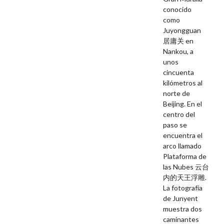
conocido
como
Juyongguan
居庸关 en
Nankou, a
unos
cincuenta
kilómetros al
norte de
Beijing. En el
centro del
paso se
encuentra el
arco llamado
Plataforma de
las Nubes 云台
内的天王浮雕.
La fotografía
de Junyent
muestra dos
caminantes