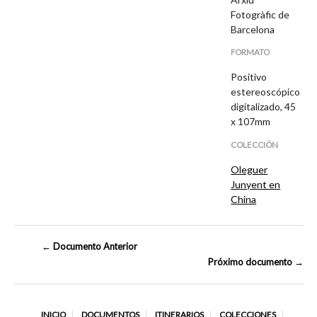
Fotogràfic de
Barcelona
FORMATO
Positivo
estereoscópico
digitalizado, 45
x 107mm
COLECCIÓN
Oleguer
Junyent en
China
← Documento Anterior
Próximo documento →
INICIO
DOCUMENTOS
ITINERARIOS
COLECCIONES