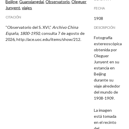
Beijing
,
Guanxiangdai
,
Observatorio
,
Oleguer
Junyent
,
viajes
FECHA
CITACIÓN
1908
“Observatorio del S. XVI,”
Archivo China
DESCRIPCIÓN
España, 1800-1950
, consulta 7 de agosto de
Fotografía
2026,
http://ace.uoc.edu/items/show/212
.
estereoscópica
obtenida por
Oleguer
Junyent en su
estancia en
Beijing
durante su
viaje alrededor
del mundo de
1908-1909.
La imagen
está tomada
en el recinto
del