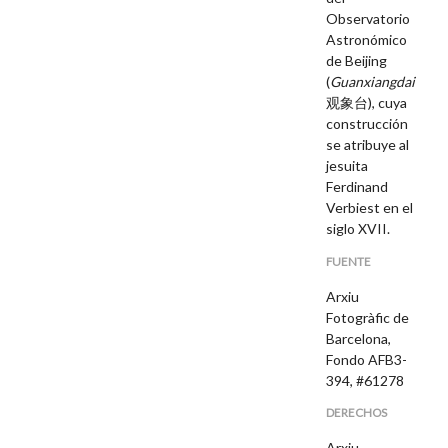
Observatorio
Astronómico
de Beijing
(
Guanxiangdai
观象台), cuya
construcción
se atribuye al
jesuita
Ferdinand
Verbiest en el
siglo XVII.
FUENTE
Arxiu
Fotogràfic de
Barcelona,
Fondo AFB3-
394, #61278
DERECHOS
Arxiu