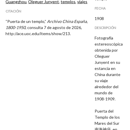
Guangzhou
,
Oleguer Junyent
,
templos
,
viajes
FECHA
CITACIÓN
1908
“Puerta de un templo,”
Archivo China España,
1800-1950
, consulta 7 de agosto de 2026,
DESCRIPCIÓN
http://ace.uoc.edu/items/show/213
.
Fotografía
estereoscópica
obtenida por
Oleguer
Junyent en su
estancia en
China durante
su viaje
alrededor del
mundo de
1908-1909.
Puerta del
Templo de los
Mares del Sur
南海神庙, en