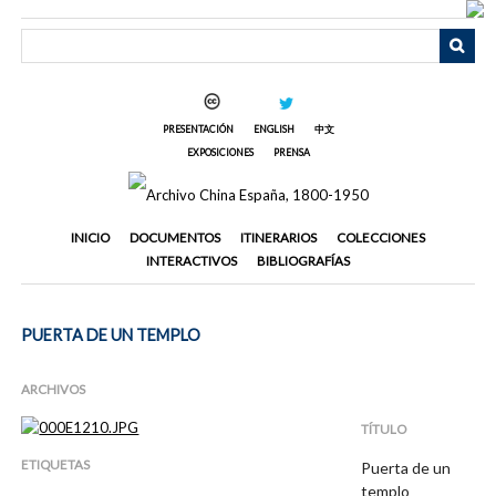
Saltar
al
contenido
principal
PRESENTACIÓN
ENGLISH
中文
EXPOSICIONES
PRENSA
INICIO
DOCUMENTOS
ITINERARIOS
COLECCIONES
INTERACTIVOS
BIBLIOGRAFÍAS
PUERTA DE UN TEMPLO
ARCHIVOS
TÍTULO
ETIQUETAS
Puerta de un
templo