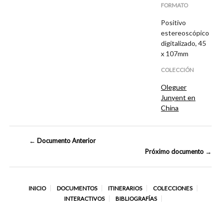
FORMATO
Positivo
estereoscópico
digitalizado, 45
x 107mm
COLECCIÓN
Oleguer
Junyent en
China
← Documento Anterior
Próximo documento →
INICIO
DOCUMENTOS
ITINERARIOS
COLECCIONES
INTERACTIVOS
BIBLIOGRAFÍAS