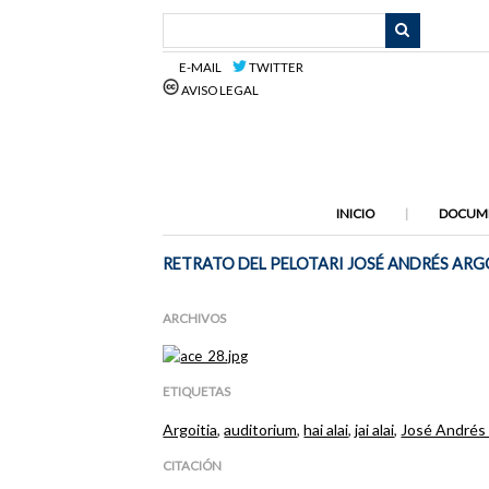
Saltar
al
contenido
E-MAIL
TWITTER
principal
AVISO LEGAL
INICIO
DOCUM
RETRATO DEL PELOTARI JOSÉ ANDRÉS ARG
ARCHIVOS
ETIQUETAS
Argoitia
,
auditorium
,
hai alai
,
jai alai
,
José Andrés 
CITACIÓN