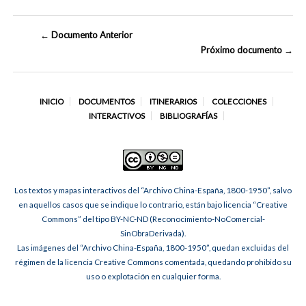
← Documento Anterior
Próximo documento →
INICIO
DOCUMENTOS
ITINERARIOS
COLECCIONES
INTERACTIVOS
BIBLIOGRAFÍAS
Los textos y mapas interactivos del “Archivo China-España, 1800-1950”, salvo
en aquellos casos que se indique lo contrario, están bajo licencia “Creative
Commons” del tipo BY-NC-ND (Reconocimiento-NoComercial-
SinObraDerivada).
Las imágenes del “Archivo China-España, 1800-1950”, quedan excluidas del
régimen de la licencia Creative Commons comentada, quedando prohibido su
uso o explotación en cualquier forma.