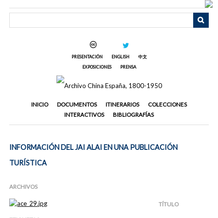
Saltar
al
contenido
principal
PRESENTACIÓN
ENGLISH
中文
EXPOSICIONES
PRENSA
INICIO
DOCUMENTOS
ITINERARIOS
COLECCIONES
INTERACTIVOS
BIBLIOGRAFÍAS
INFORMACIÓN DEL JAI ALAI EN UNA PUBLICACIÓN
TURÍSTICA
ARCHIVOS
TÍTULO