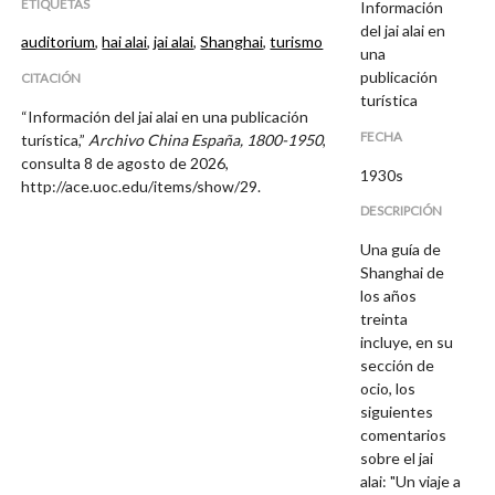
ETIQUETAS
Información
del jai alai en
auditorium
,
hai alai
,
jai alai
,
Shanghai
,
turismo
una
publicación
CITACIÓN
turística
“Información del jai alai en una publicación
FECHA
turística,”
Archivo China España, 1800-1950
,
consulta 8 de agosto de 2026,
1930s
http://ace.uoc.edu/items/show/29
.
DESCRIPCIÓN
Una guía de
Shanghai de
los años
treinta
incluye, en su
sección de
ocio, los
siguientes
comentarios
sobre el jai
alai: "Un viaje a