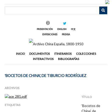
Saltar
al
contenido
principal
PRESENTACIÓN
ENGLISH
中文
EXPOSICIONES
PRENSA
INICIO
DOCUMENTOS
ITINERARIOS
COLECCIONES
INTERACTIVOS
BIBLIOGRAFÍAS
'BOCETOS DE CHINA', DE TIBURCIO RODRÍGUEZ
ARCHIVOS
TÍTULO
ETIQUETAS
'Bocetos de
China', de