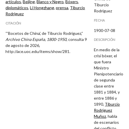
artículos
,
Beijing
,
Blanco y Negro
,
Bóxers
,
Tiburcio
diplomáticos
,
Li Hongzhang
,
prensa
,
Tiburcio
Rodríguez
Rodríguez
FECHA
CITACIÓN
1900-07-08
“'Bocetos de China', de Tiburcio Rodríguez,”
Archivo China España, 1800-1950
, consulta 9
DESCRIPCIÓN
de agosto de 2026,
En medio de la
http://ace.uoc.edu/items/show/281
.
crisi bóxer, el
que fuera
Ministro
Plenipotenciario
de segunda
clase entre
1881 y 1884, y
entre 1886 y
1890,
Tiburcio
Rodríguez
Muñoz
, habla
de escenarios
del conflicto,