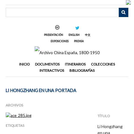
Saltar
al
contenido
principal
PRESENTACIÓN
ENGLISH
中文
EXPOSICIONES
PRENSA
INICIO
DOCUMENTOS
ITINERARIOS
COLECCIONES
INTERACTIVOS
BIBLIOGRAFÍAS
LI HONGZHANG EN UNA PORTADA
ARCHIVOS
TÍTULO
ETIQUETAS
Li Hongzhang
en una