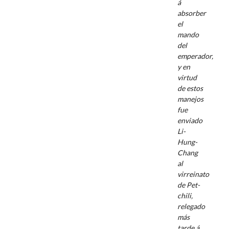
á
absorber
el
mando
del
emperador,
y en
virtud
de estos
manejos
fue
enviado
Li-
Hung-
Chang
al
virreinato
de Pet-
chili,
relegado
más
tarde á