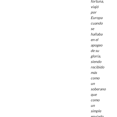
fortuna,
viajó
por
Europa
cuando
se
hallaba
en el
apogeo
de su
gloria,
siendo
recibido
más
como
un
soberano
que
como
un
simple
enviado