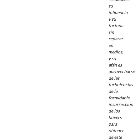
su
influencia
y su
fortuna
sin
reparar
en
medios,
y su
afán es
aprovecharse
de las
turbulencias
de la
formidable
insurrección
de los
boxers
para
obtener
de este