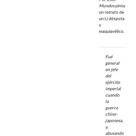
Mundos
pinta
un retrato de
un Li déspota
y
maquiavélico.
Fué
general
en jefe
del
ejército
imperial
cuando
la
guerra
chino-
japonesa,
y,
abusando