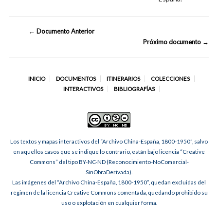
← Documento Anterior
Próximo documento →
INICIO
DOCUMENTOS
ITINERARIOS
COLECCIONES
INTERACTIVOS
BIBLIOGRAFÍAS
Los textos y mapas interactivos del “Archivo China-España, 1800-1950”, salvo
en aquellos casos que se indique lo contrario, están bajo licencia “Creative
Commons” del tipo BY-NC-ND (Reconocimiento-NoComercial-
SinObraDerivada).
Las imágenes del “Archivo China-España, 1800-1950”, quedan excluidas del
régimen de la licencia Creative Commons comentada, quedando prohibido su
uso o explotación en cualquier forma.