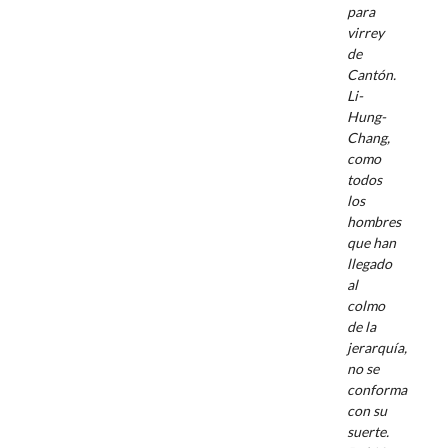
para
virrey
de
Cantón.
Li-
Hung-
Chang,
como
todos
los
hombres
que han
llegado
al
colmo
de la
jerarquía,
no se
conforma
con su
suerte.