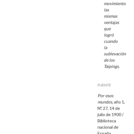
movimiento
las
mismas
ventajas
que
logró
cuando
la
sublevación
de los
Taipings.
FUENTE
Por esos
mundos,
año 1,
Nº. 27, 14 de
julio de 1900 /
Biblioteca
nacional de
España.