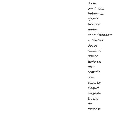
do su
omnímoda
influencia,
ejerció
tiránico
poder,
conquistándose
antipatías
de sus
súbditos
que no
tuvieron
otro
remedio
que
soportar
á aquel
magnate.
Dueño
de
inmensa