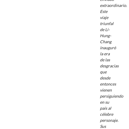
extraordinario.
Este
viaje
triunfal
de Li-
Hung-
Chang
inauguró
la era
de las
desgracias
que
desde
entonces
vienen
persiguiendo
en su
país al
célebre
personaje.
Sus