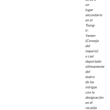
un
lugar
secundario
en el
Tsong-
li-
Yamen
(Consejo
del
imperio)
y casi
deportado
últimamente
del
teatro
de las
intrigas
con la
designación
en él
recaída