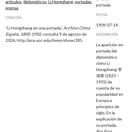
artículos
,
diplomáticos
,
Li Hongzhang
,
portadas
,
portada
prensa
FECHA
CITACIÓN
1909-07-14
“Li Hongzhang en una portada,”
Archivo China
España, 1800-1950
, consulta 9 de agosto de
DESCRIPCIÓN
2026,
http://ace.uoc.edu/items/show/285
.
La aparición en
portada del
diplomático
chino Li
Hongzhang 李
鴻章 (1823 –
1901) da
cuenta de su
popularidad en
Europa a
principios de
siglo. En la
explicación de
su portada,
Por Esos