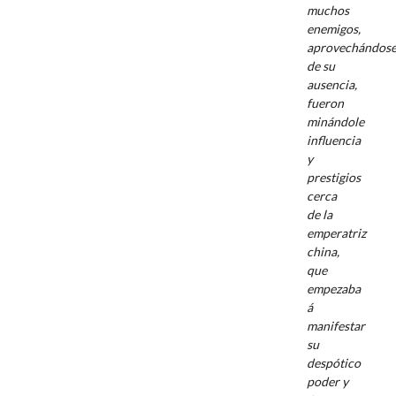
muchos
enemigos,
aprovechándos
de su
ausencia,
fueron
minándole
influencia
y
prestigios
cerca
de la
emperatriz
china,
que
empezaba
á
manifestar
su
despótico
poder y