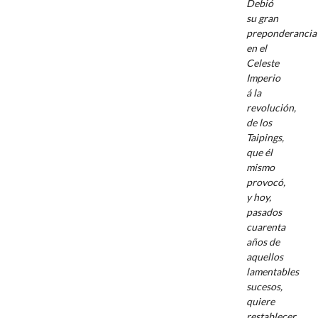
Debió
su gran
preponderancia
en el
Celeste
Imperio
á la
revolución,
de los
Taipings,
que él
mismo
provocó,
y hoy,
pasados
cuarenta
años de
aquellos
lamentables
sucesos,
quiere
restablecer