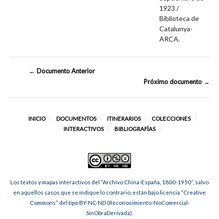
1923 /
Biblioteca de
Catalunya-
ARCA.
← Documento Anterior
Próximo documento →
INICIO
DOCUMENTOS
ITINERARIOS
COLECCIONES
INTERACTIVOS
BIBLIOGRAFÍAS
Los textos y mapas interactivos del “Archivo China-España, 1800-1950”, salvo
en aquellos casos que se indique lo contrario, están bajo licencia “Creative
Commons” del tipo BY-NC-ND (Reconocimiento-NoComercial-
SinObraDerivada).