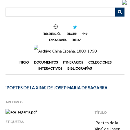
Saltar
al
contenido
principal
PRESENTACIÓN
ENGLISH
中文
EXPOSICIONES
PRENSA
INICIO
DOCUMENTOS
ITINERARIOS
COLECCIONES
INTERACTIVOS
BIBLIOGRAFÍAS
'POETES DE LA XINA', DE JOSEP MARIA DE SAGARRA
ARCHIVOS
TÍTULO
ETIQUETAS
'Poetes de la
Xina', de Josep