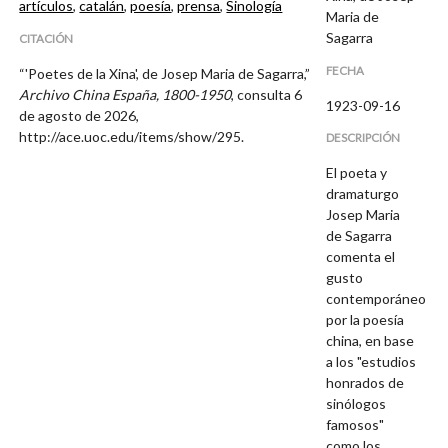
artículos
,
catalán
,
poesía
,
prensa
,
Sinología
Maria de
Sagarra
CITACIÓN
FECHA
“'Poetes de la Xina', de Josep Maria de Sagarra,”
Archivo China España, 1800-1950
, consulta 6
1923-09-16
de agosto de 2026,
http://ace.uoc.edu/items/show/295
.
DESCRIPCIÓN
El poeta y
dramaturgo
Josep Maria
de Sagarra
comenta el
gusto
contemporáneo
por la poesía
china, en base
a los "estudios
honrados de
sinólogos
famosos"
como los