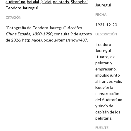
auditorium
,
hai alai
,
jai alai
,
pelotaris
,
Shanghai
,
Jauregui
Teodoro Jauregui
FECHA
CITACIÓN
1931-12-20
“Fotografía de Teodoro Jauregui,”
Archivo
China España, 1800-1950
, consulta 9 de agosto
DESCRIPCIÓN
de 2026,
http://ace.uoc.edu/items/show/487
.
Teodoro
Jauregui
Ituarte, ex-
pelotari y
empresario,
impulsó junto
al francés Felix
Bouvier la
construcción
del Auditorium
y sirvió de
capitán de los
pelotaris.
FUENTE