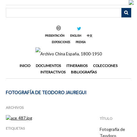
Saltar
al
contenido
principal
PRESENTACIÓN
ENGLISH
中文
EXPOSICIONES
PRENSA
INICIO
DOCUMENTOS
ITINERARIOS
COLECCIONES
INTERACTIVOS
BIBLIOGRAFÍAS
FOTOGRAFÍA DE TEODORO JAUREGUI
ARCHIVOS
TÍTULO
ETIQUETAS
Fotografía de
Teodoro