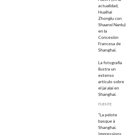
actualidad,
Huaihai
Zhonglu con
Shaanxi Nanlu)
en la
Concesión
Francesa de
Shanghai.
La fotografía
ilustra un
extenso
artículo sobre
el jai alai en
Shanghai.
FUENTE
"La pelote
basque à
Shanghai.
Impressions