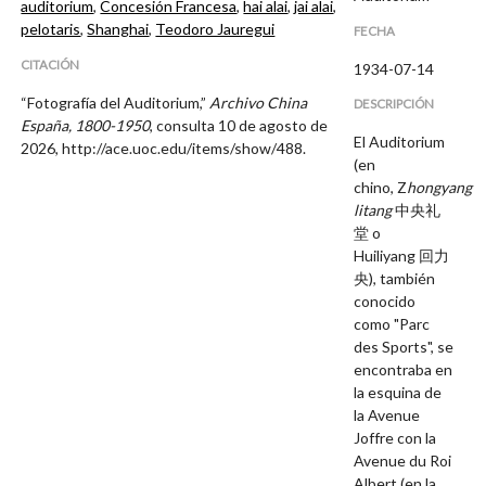
auditorium
,
Concesión Francesa
,
hai alai
,
jai alai
,
pelotaris
,
Shanghai
,
Teodoro Jauregui
FECHA
CITACIÓN
1934-07-14
“Fotografía del Auditorium,”
Archivo China
DESCRIPCIÓN
España, 1800-1950
, consulta 10 de agosto de
El Auditorium
2026,
http://ace.uoc.edu/items/show/488
.
(en
chino, Z
hongyang
litang
中央礼
堂 o
Huiliyang 回力
央), también
conocido
como "Parc
des Sports", se
encontraba en
la esquina de
la Avenue
Joffre con la
Avenue du Roi
Albert (en la