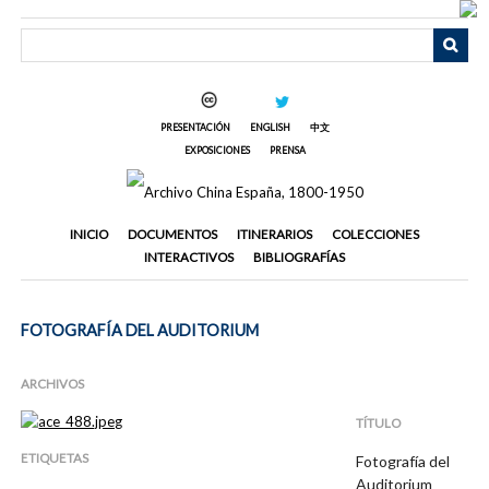
Saltar
al
contenido
principal
PRESENTACIÓN
ENGLISH
中文
EXPOSICIONES
PRENSA
INICIO
DOCUMENTOS
ITINERARIOS
COLECCIONES
INTERACTIVOS
BIBLIOGRAFÍAS
FOTOGRAFÍA DEL AUDITORIUM
ARCHIVOS
TÍTULO
ETIQUETAS
Fotografía del
Auditorium