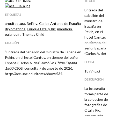
TÍTULO
Entrada del
ETIQUETAS
pabellón del
ministro de
arquitectura
,
Beijing
,
Carlos Antonio de España
,
España en
diplomáticos
,
Enrique Otal y Ric
,
mandarín
,
Pekín, en el
palanquín
,
Thomas Child
hotel Cantuy,
en tiempo del
CITACIÓN
señor España
“Entrada del pabellón del ministro de España en
(Carlos A. de)
Pekín, en el hotel Cantuy, en tiempo del señor
FECHA
España (Carlos A. de),”
Archivo China España,
1800-1950
, consulta 7 de agosto de 2026,
1877 (ca.)
http://ace.uoc.edu/items/show/534
.
DESCRIPCIÓN
La fotografía
forma parte de
la colección de
fotografías de
Otal y Ric,
conservada