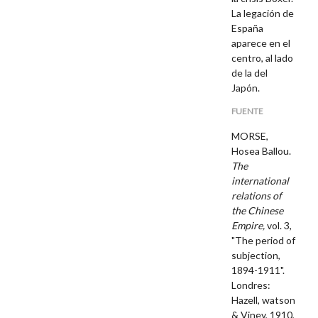
La legación de
España
aparece en el
centro, al lado
de la del
Japón.
FUENTE
MORSE,
Hosea Ballou.
The
international
relations of
the Chinese
Empire,
vol. 3,
"The period of
subjection,
1894-1911".
Londres:
Hazell, watson
& Viney, 1910,