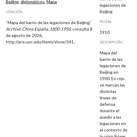
Beijing
,
diplomáticos
,
Mapa
legaciones de
Beijing
CITACIÓN
FECHA
“Mapa del barrio de las legaciones de Beijing,”
Archivo China España, 1800-1950
, consulta 8
1910
de agosto de 2026,
http://ace.uoc.edu/items/show/541
.
DESCRIPCIÓN
Mapa del
barrio de las
legaciones de
Beijing en
1900. En rojo,
se marcan las
distintas
líneas de
defensa
durante el
asedio a las
legaciones en
el contexto de
la crisis Bóxer.