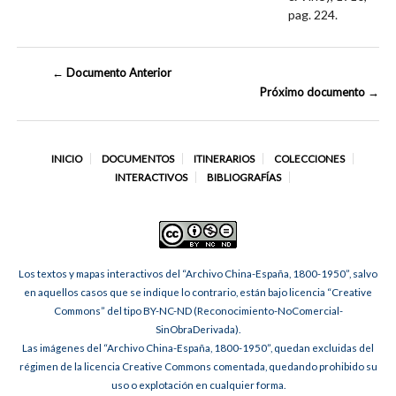
pag. 224.
← Documento Anterior
Próximo documento →
INICIO
DOCUMENTOS
ITINERARIOS
COLECCIONES
INTERACTIVOS
BIBLIOGRAFÍAS
Los textos y mapas interactivos del “Archivo China-España, 1800-1950”, salvo
en aquellos casos que se indique lo contrario, están bajo licencia “Creative
Commons” del tipo BY-NC-ND (Reconocimiento-NoComercial-
SinObraDerivada).
Las imágenes del “Archivo China-España, 1800-1950”, quedan excluidas del
régimen de la licencia Creative Commons comentada, quedando prohibido su
uso o explotación en cualquier forma.