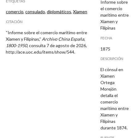
ETIQUETAS
Informe sobre
el comercio
comercio
,
consulado
,
diplomáticos
,
Xiamen
marítimo entre
Xiamen y
CITACIÓN
Filipinas
“Informe sobre el comercio marítimo entre
FECHA
Xiamen y Filipinas,”
Archivo China España,
1800-1950
, consulta 7 de agosto de 2026,
1875
http://ace.uoc.edu/items/show/544
.
DESCRIPCIÓN
El cónsul en
Xiamen
Ortega
Morejón
detalla el
comercio
marítimo entre
Xiamen y
Filipinas
durante 1874.
FUENTE