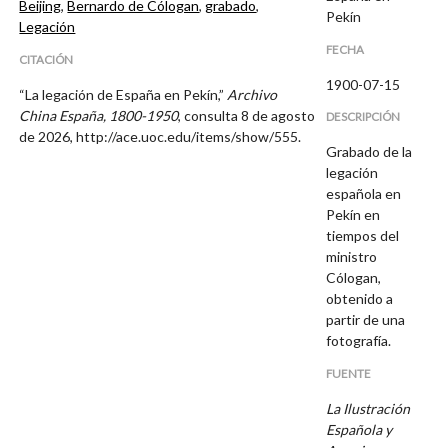
Beijing
,
Bernardo de Cólogan
,
grabado
,
Pekín
Legación
FECHA
CITACIÓN
1900-07-15
“La legación de España en Pekín,”
Archivo
China España, 1800-1950
, consulta 8 de agosto
DESCRIPCIÓN
de 2026,
http://ace.uoc.edu/items/show/555
.
Grabado de la
legación
española en
Pekín en
tiempos del
ministro
Cólogan,
obtenido a
partir de una
fotografía.
FUENTE
La Ilustración
Española y