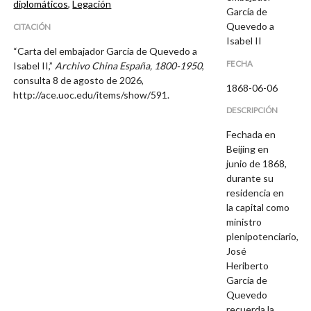
diplomáticos
,
Legación
García de
Quevedo a
CITACIÓN
Isabel II
“Carta del embajador García de Quevedo a
FECHA
Isabel II,”
Archivo China España, 1800-1950
,
consulta 8 de agosto de 2026,
1868-06-06
http://ace.uoc.edu/items/show/591
.
DESCRIPCIÓN
Fechada en
Beijing en
junio de 1868,
durante su
residencia en
la capital como
ministro
plenipotenciario,
José
Heriberto
García de
Quevedo
recuerda la