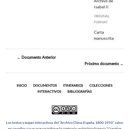
Archivo de
Isabel II
ORIGINAL
FORMAT
Carta
manuscrita
← Documento Anterior
Próximo documento →
INICIO
DOCUMENTOS
ITINERARIOS
COLECCIONES
INTERACTIVOS
BIBLIOGRAFÍAS
Los textos y mapas interactivos del “Archivo China-España, 1800-1950”, salvo
en aquellos casos que se indique lo contrario, están bajo licencia “Creative