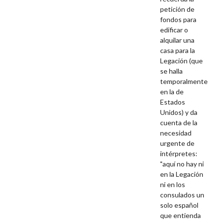
petición de
fondos para
edificar o
alquilar una
casa para la
Legación (que
se halla
temporalmente
en la de
Estados
Unidos) y da
cuenta de la
necesidad
urgente de
intérpretes:
"aquí no hay ni
en la Legación
ni en los
consulados un
solo español
que entienda