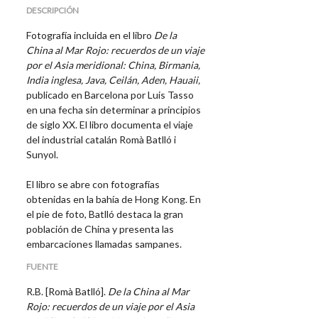
DESCRIPCIÓN
Fotografía incluida en el libro
De la
China al Mar Rojo: recuerdos de un viaje
por el Asia meridional: China, Birmania,
India inglesa, Java, Ceilán, Aden, Hauaii,
publicado en Barcelona por Luis Tasso
en una fecha sin determinar a principios
de siglo XX. El libro documenta el viaje
del industrial catalán Romà Batlló i
Sunyol.
El libro se abre con fotografías
obtenidas en la bahía de Hong Kong. En
el pie de foto, Batlló destaca la gran
población de China y presenta las
embarcaciones llamadas sampanes.
FUENTE
R.B. [Romà Batlló].
De la China al Mar
Rojo: recuerdos de un viaje por el Asia