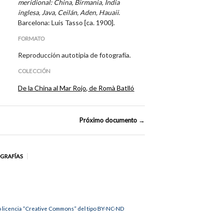
meridional: China, Birmania, India
inglesa, Java, Ceilán, Aden, Hauaii
.
Barcelona: Luis Tasso [ca. 1900].
FORMATO
Reproducción autotipia de fotografía.
COLECCIÓN
De la China al Mar Rojo, de Romà Batlló
Próximo documento →
OGRAFÍAS
jo licencia “Creative Commons” del tipo BY-NC-ND