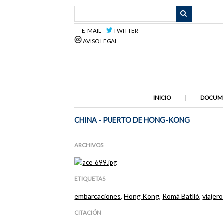
Saltar
al
contenido
E-MAIL
TWITTER
principal
AVISO LEGAL
INICIO
DOCUM
CHINA - PUERTO DE HONG-KONG
ARCHIVOS
ETIQUETAS
embarcaciones
,
Hong Kong
,
Romà Batlló
,
viajer
CITACIÓN