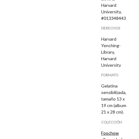
Harvard
University,
#013348443
DERECHOS
Harvard
Yenching-
Library,
Harvard
University
FORMATO
Gelatina
sensibilizada,
tamaño 13 x
19 cm (album
21 x 28 cm).
COLECCIÓN
Foochow