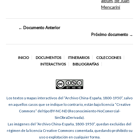
album, de Juan
Mencarini
← Documento Anterior
Próximo documento →
INICIO
DOCUMENTOS
ITINERARIOS
COLECCIONES
INTERACTIVOS
BIBLIOGRAFÍAS
Los textos y mapas interactivos del “Archivo China-España, 1800-1950”, salvo
en aquellos casos que se indique lo contrario, están bajo licencia “Creative
Commons” del tipo BY-NC-ND (Reconocimiento-NoComercial-
SinObraDerivada).
Las imágenes del “Archivo China-España, 1800-1950”, quedan excluidas del
régimen de la licencia Creative Commons comentada, quedando prohibido su
uso o explotación en cualquier forma.