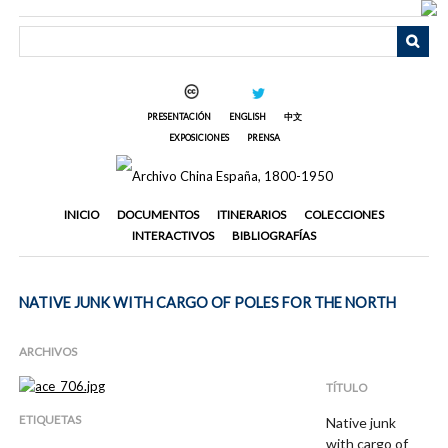
Saltar
al
contenido
principal
PRESENTACIÓN
ENGLISH
中文
EXPOSICIONES
PRENSA
INICIO
DOCUMENTOS
ITINERARIOS
COLECCIONES
INTERACTIVOS
BIBLIOGRAFÍAS
NATIVE JUNK WITH CARGO OF POLES FOR THE NORTH
ARCHIVOS
TÍTULO
ETIQUETAS
Native junk
with cargo of