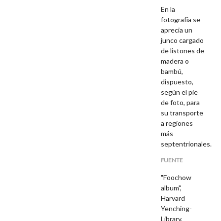
En la
fotografía se
aprecia un
junco cargado
de listones de
madera o
bambú,
dispuesto,
según el pie
de foto, para
su transporte
a regiones
más
septentrionales.
FUENTE
"Foochow
album",
Harvard
Yenching-
Library,