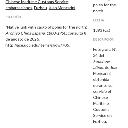
Chinese Maritime Customs Service
,
poles for the
embarcaciones
,
Fuzhou
,
Juan Mencarini
north
CITACIÓN
FECHA
“Native junk with cargo of poles for the north,”
1893 (ca.)
Archivo China España, 1800-1950
, consulta 8
de agosto de 2026,
DESCRIPCIÓN
http://ace.uoc.edu/items/show/706
.
Fotografía Nº.
34 del
Foochow
album
de Juan
Mencarini,
obtenida
durante su
servicio el
Chinese
Maritime
Customs
Service en
Fuzhou.