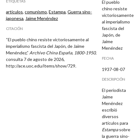
ETIQUETAS
El pueblo
chino resiste
artículos
,
comunismo
,
Estampa
,
Guerra sino-
victoriosamente
japonesa
,
Jaime Menéndez
al imperialismo
fascista del
CITACIÓN
Japón, de
“El pueblo chino resiste victoriosamente al
Jaime
imperialismo fascista del Japón, de Jaime
Menéndez
Menéndez,”
Archivo China España, 1800-1950
,
FECHA
consulta 7 de agosto de 2026,
http://ace.uoc.edu/items/show/729
.
1937-08-07
DESCRIPCIÓN
El periodista
Jaime
Menéndez
escribió
diversos
artículos para
Estampa
sobre
la guerra sino-