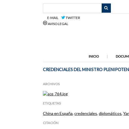
Saltar
al
contenido
E-MAIL
TWITTER
principal
AVISO LEGAL
INICIO
DOCUM
CREDENCIALES DEL MINISTRO PLENIPOTEN
ARCHIVOS
ETIQUETAS
China en España
,
credenciales
,
diplomáticos
,
Ya
CITACIÓN