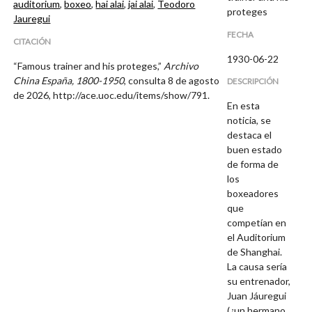
auditorium
,
boxeo
,
hai alai
,
jai alai
,
Teodoro
proteges
Jauregui
FECHA
CITACIÓN
1930-06-22
“Famous trainer and his proteges,”
Archivo
China España, 1800-1950
, consulta 8 de agosto
DESCRIPCIÓN
de 2026,
http://ace.uoc.edu/items/show/791
.
En esta
noticia, se
destaca el
buen estado
de forma de
los
boxeadores
que
competían en
el Auditorium
de Shanghai.
La causa sería
su entrenador,
Juan Jáuregui
(¿un hermano