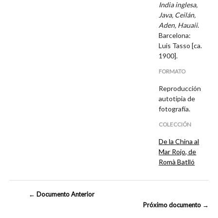
India inglesa,
Java, Ceilán,
Aden, Hauaii
.
Barcelona:
Luis Tasso [ca.
1900].
FORMATO
Reproducción
autotipia de
fotografía.
COLECCIÓN
De la China al
Mar Rojo, de
Romà Batlló
← Documento Anterior
Próximo documento →