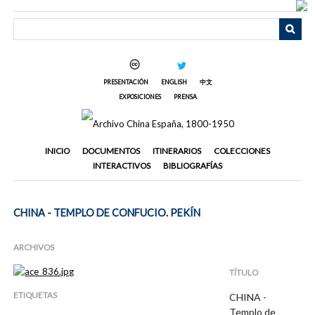
Saltar
al
contenido
principal
PRESENTACIÓN
ENGLISH
中文
EXPOSICIONES
PRENSA
INICIO
DOCUMENTOS
ITINERARIOS
COLECCIONES
INTERACTIVOS
BIBLIOGRAFÍAS
CHINA - TEMPLO DE CONFUCIO. PEKÍN
ARCHIVOS
TÍTULO
ETIQUETAS
CHINA -
Templo de