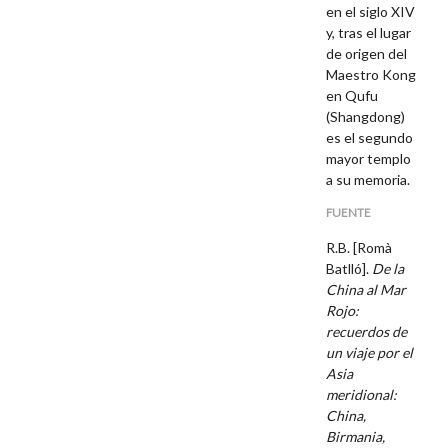
en el siglo XIV
y, tras el lugar
de origen del
Maestro Kong
en Qufu
(Shangdong)
es el segundo
mayor templo
a su memoria.
FUENTE
R.B. [Romà
Batlló].
De la
China al Mar
Rojo:
recuerdos de
un viaje por el
Asia
meridional:
China,
Birmania,