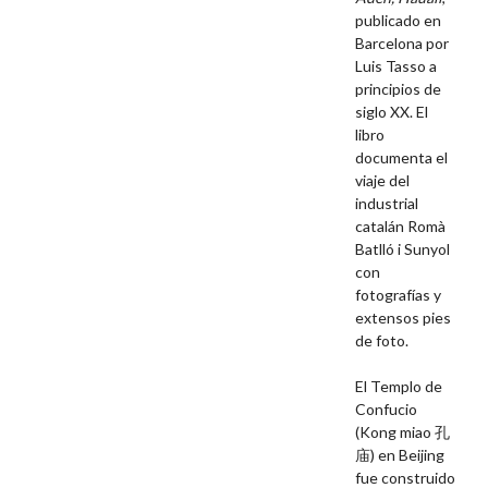
publicado en
Barcelona por
Luis Tasso a
principios de
siglo XX. El
libro
documenta el
viaje del
industrial
catalán Romà
Batlló i Sunyol
con
fotografías y
extensos pies
de foto.
El Templo de
Confucio
(Kong miao
孔
庙) en Beijing
fue construido