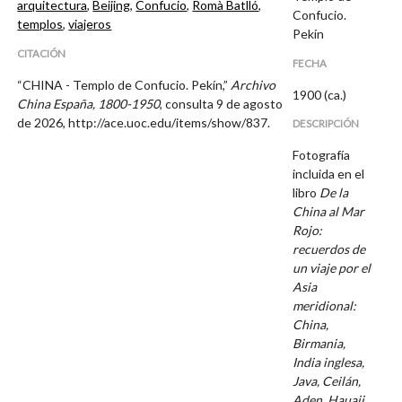
arquitectura
,
Beijing
,
Confucio
,
Romà Batlló
,
Confucio.
templos
,
viajeros
Pekín
CITACIÓN
FECHA
“CHINA - Templo de Confucio. Pekín,”
Archivo
1900 (ca.)
China España, 1800-1950
, consulta 9 de agosto
de 2026,
http://ace.uoc.edu/items/show/837
.
DESCRIPCIÓN
Fotografía
incluida en el
libro
De la
China al Mar
Rojo:
recuerdos de
un viaje por el
Asia
meridional:
China,
Birmania,
India inglesa,
Java, Ceilán,
Aden, Hauaii
,