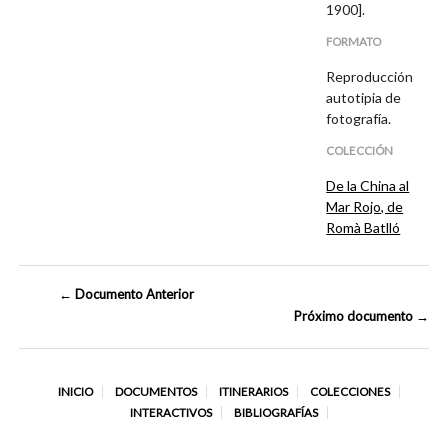
1900].
FORMATO
Reproducción
autotipia de
fotografía.
COLECCIÓN
De la China al
Mar Rojo, de
Romà Batlló
← Documento Anterior
Próximo documento →
INICIO
DOCUMENTOS
ITINERARIOS
COLECCIONES
INTERACTIVOS
BIBLIOGRAFÍAS