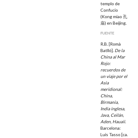
templo de
Confucio
(Kong miao
孔
庙) en Beijing.
FUENTE
R.B. [Romà
Batlló].
De la
China al Mar
Rojo:
recuerdos de
un viaje por el
Asia
meridional:
China,
Birmania,
India inglesa,
Java, Ceilán,
Aden, Hauaii
.
Barcelona:
Luis Tasso [ca.