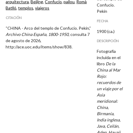
arquitectura
,
Beijing
,
Confucio
,
pailou
,
Romà
Confucio.
Batlló
,
templos
,
viajeros
Pekín
CITACIÓN
FECHA
“CHINA - Arco del templo de Confucio. Pekín,”
1900 (ca.)
Archivo China España, 1800-1950
, consulta 7
de agosto de 2026,
DESCRIPCIÓN
http://ace.uoc.edu/items/show/838
.
Fotografía
incluida en el
libro
De la
China al Mar
Rojo:
recuerdos de
un viaje por el
Asia
meridional:
China,
Birmania,
India inglesa,
Java, Ceilán,
Aden, Hauaii
,